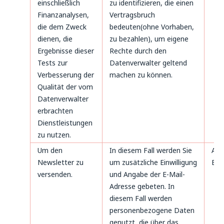
einschließlich
zu identifizieren, die einen
Finanzanalysen,
Vertragsbruch
die dem Zweck
bedeuten(ohne Vorhaben,
dienen, die
zu bezahlen), um eigene
Ergebnisse dieser
Rechte durch den
Tests zur
Datenverwalter geltend
Verbesserung der
machen zu können.
Qualität der vom
Datenverwalter
erbrachten
Dienstleistungen
zu nutzen.
Um den
In diesem Fall werden Sie
Art
Newsletter zu
um zusätzliche Einwilligung
B. 
versenden.
und Angabe der E-Mail-
Adresse gebeten. In
diesem Fall werden
personenbezogene Daten
genutzt, die über das