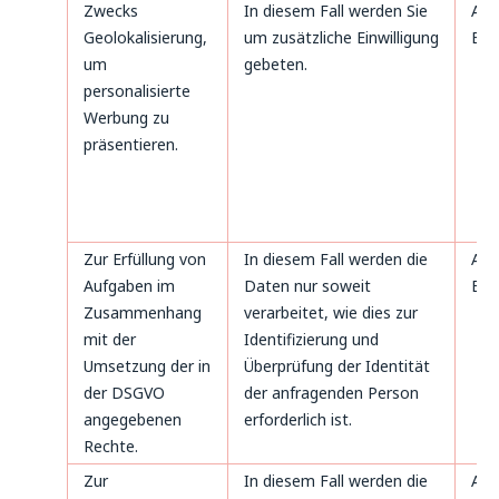
Zwecks
In diesem Fall werden Sie
Art
Geolokalisierung,
um zusätzliche Einwilligung
B. 
um
gebeten.
personalisierte
Werbung zu
präsentieren.
Zur Erfüllung von
In diesem Fall werden die
Art
Aufgaben im
Daten nur soweit
B. 
Zusammenhang
verarbeitet, wie dies zur
mit der
Identifizierung und
Umsetzung der in
Überprüfung der Identität
der DSGVO
der anfragenden Person
angegebenen
erforderlich ist.
Rechte.
Zur
In diesem Fall werden die
Art